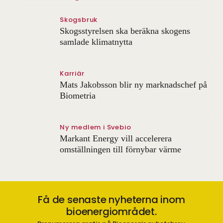
Skogsbruk
Skogsstyrelsen ska beräkna skogens
samlade klimatnytta
Karriär
Mats Jakobsson blir ny marknadschef på
Biometria
Ny medlem i Svebio
Markant Energy vill accelerera
omställningen till förnybar värme
Få de senaste nyheterna inom
bioenergiområdet.