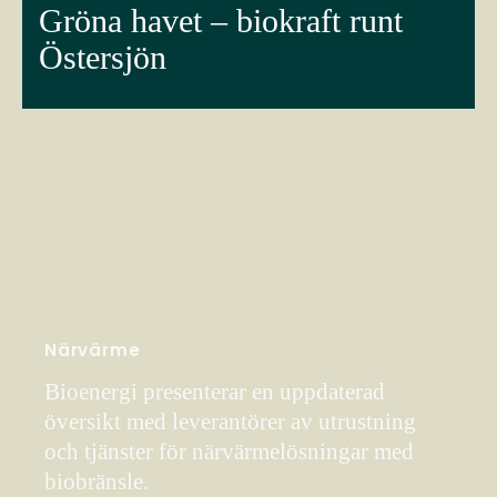
Gröna havet – biokraft runt
Östersjön
Närvärme
Bioenergi presenterar en uppdaterad
översikt med leverantörer av utrustning
och tjänster för närvärmelösningar med
biobränsle.