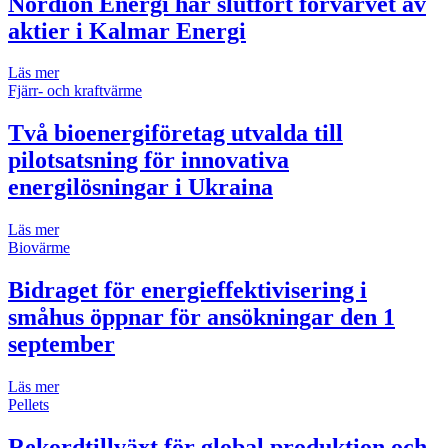
Nordion Energi har slutfört förvärvet av
aktier i Kalmar Energi
Läs mer
Fjärr- och kraftvärme
Två bioenergiföretag utvalda till
pilotsatsning för innovativa
energilösningar i Ukraina
Läs mer
Biovärme
Bidraget för energieffektivisering i
småhus öppnar för ansökningar den 1
september
Läs mer
Pellets
Rekordtillväxt för global produktion och