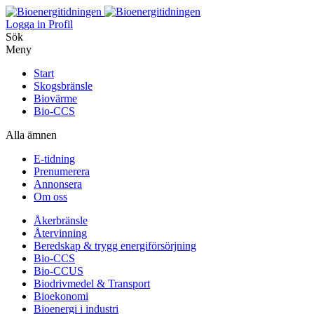
Logga in
Profil
Sök
Meny
Start
Skogsbränsle
Biovärme
Bio-CCS
Alla ämnen
E-tidning
Prenumerera
Annonsera
Om oss
Åkerbränsle
Återvinning
Beredskap & trygg energiförsörjning
Bio-CCS
Bio-CCUS
Biodrivmedel & Transport
Bioekonomi
Bioenergi i industri