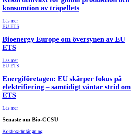
konsumtion av träpellets
Läs mer
EU ETS
Bioenergy Europe om översynen av EU
ETS
Läs mer
EU ETS
Energiföretagen: EU skärper fokus på
elektrifiering – samtidigt väntar strid om
ETS
Läs mer
Senaste om
Bio-CCSU
Koldioxidinfångning