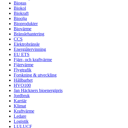
Biogas
Biokol
Biokraft
Bioolja
Bioprodukter
Biovärme
Bränslehantering
CCS
Elektrobränsle
Energiåtervinning
EU ETS
Fjärr- och kraftvärme
Fjärrvärme
Flygtrafik
Forskning & utveckling
Hållbarhet
HVO100
Jan Häckners bioenergipris
Jordbruk
Karriär
Klimat
Kraftvärme
Ledare
Logistik
LULUCF