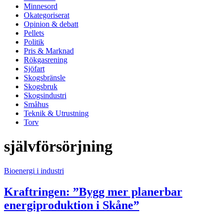
Minnesord
Okategoriserat
Opinion & debatt
Pellets
Politik
Pris & Marknad
Rökgasrening
Sjöfart
Skogsbränsle
Skogsbruk
Skogsindustri
Småhus
Teknik & Utrustning
Torv
självförsörjning
Bioenergi i industri
Kraftringen: ”Bygg mer planerbar
energiproduktion i Skåne”