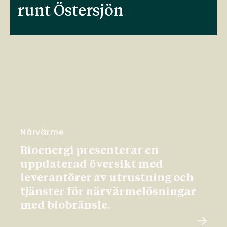
runt Östersjön
Närvärme
Bioenergi presenterar en
uppdaterad översikt med
leverantörer av utrustning och
tjänster för närvärmelösningar
med biobränsle.