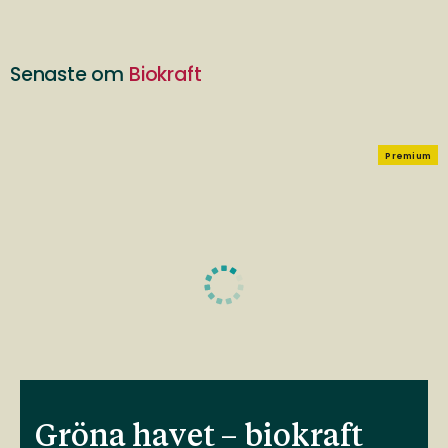
Senaste om
Biokraft
Premium
Gröna havet – biokraft