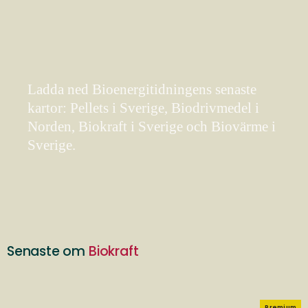
Ladda ned Bioenergitidningens senaste
kartor: Pellets i Sverige, Biodrivmedel i
Norden, Biokraft i Sverige och Biovärme i
Sverige.
Senaste om
Biokraft
Premium