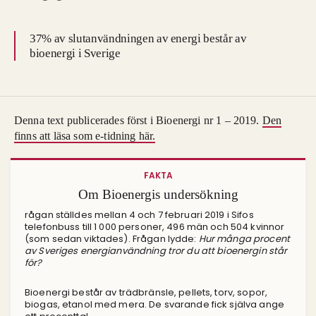
37%
av slutanvändningen av energi består av
bioenergi i Sverige
Denna text publicerades först i Bioenergi nr 1 – 2019.
Den
finns att läsa som e-tidning här.
FAKTA
Om Bioenergis undersökning
rågan ställdes mellan 4 och 7 februari 2019 i Sifos
telefonbuss till 1 000 personer, 496 män och 504 kvinnor
(som sedan viktades). Frågan lydde:
Hur många procent
av Sveriges energianvändning tror du att bioenergin står
för?
Bioenergi består av trädbränsle, pellets, torv, sopor,
biogas, etanol med mera. De svarande fick själva ange