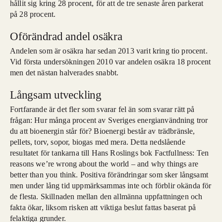
hållit sig kring 28 procent, för att de tre senaste åren parkerat
på 28 procent.
Oförändrad andel osäkra
Andelen som är osäkra har sedan 2013 varit kring tio procent.
Vid första undersökningen 2010 var andelen osäkra 18 procent
men det nästan halverades snabbt.
Långsam utveckling
Fortfarande är det fler som svarar fel än som svarar rätt på
frågan: Hur många procent av Sveriges energianvändning tror
du att bioenergin står för? Bioenergi består av trädbränsle,
pellets, torv, sopor, biogas med mera. Detta nedslående
resultatet för tankarna till Hans Roslings bok Factfullness: Ten
reasons we’re wrong about the world – and why things are
better than you think. Positiva förändringar som sker långsamt
men under lång tid uppmärksammas inte och förblir okända för
de flesta. Skillnaden mellan den allmänna uppfattningen och
fakta ökar, liksom risken att viktiga beslut fattas baserat på
felaktiga grunder.