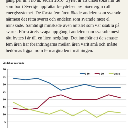
gång per år, i tio år, sedan 2010. Syftet är att undersöka hur de
som bor i Sverige uppfattar betydelsen av bioenergin roll i
energisystemet. De första fem åren ökade andelen som svarade
närmast det rätta svaret och andelen som svarade mest el
minskade. Samtidigt minskade även antalet som var osäkra på
svaret. Förra årets svaga uppgång i andelen som svarade mest
rätt byttes i år till en liten nedgång. Det innebär att de senaste
fem åren har förändringarna mellan åren varit små och måste
bedömas ligga inom felmarginalen i mätningen.