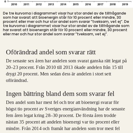
De tre kurvorna i diagrammet visar hur stor andel av de tillfrågande
som har svarat att bioenergin står för 10 procent eller mindre, 30
procent eller mer och hur stor andel som svarar ”tveksam, vet ej”.
De
tre kurvorna i diagrammet visar hur stor andel av de tillfrågande som
har svarat att bioenergin står för 10 procent eller mindre, 30 procent
eller mer och hur stor andel som svarar ”tveksam, vet ej”.
Oförändrad andel som svarar rätt
De senaste sex åren har andelen som svarat ganska rätt legat på
20–23 procent. Från 2010 till 2013 ökade andelen från 15 till
drygt 20 procent. Men sedan dess är andelen i stort sett
oförändrad.
Ingen bättring bland dem som svarar fel
Den andel som har mest fel och tror att bioenergi svarar för
högst tio procent av Sveriges energianvändning har de senaste
fem åren legat kring 28–30 procent. De första åren trodde
nästan 35 procent att andelen bioenergi var tio procent eller
mindre. Från 2014 och framåt har andelen som tror mest fel