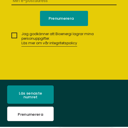
Jag godkänner att Bioenergi lagrar mina
personuppgifter.
Läs mer om vår integritetspolicy
Läs senaste
numret
Prenumerera