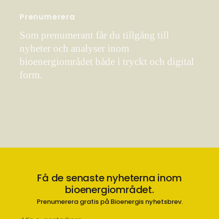
Prenumerera
Som prenumerant får du tillgång till
nyheter och analyser inom
bioenergiområdet både i tryckt och digital
form.
Få de senaste nyheterna inom
bioenergiområdet.
Prenumerera gratis på Bioenergis nyhetsbrev.