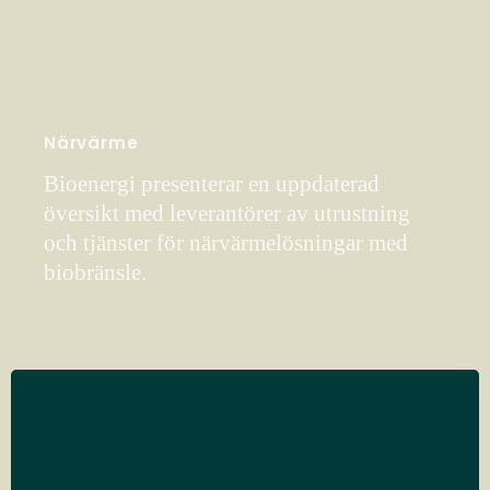
Närvärme
Bioenergi presenterar en uppdaterad
översikt med leverantörer av utrustning
och tjänster för närvärmelösningar med
biobränsle.