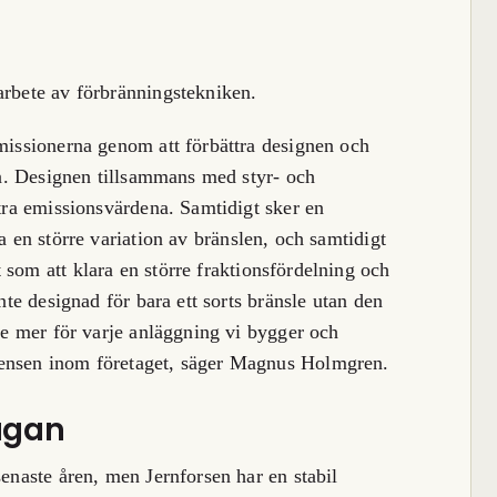
arbete av förbränningstekniken.
emissionerna genom att förbättra designen och
gen. Designen tillsammans med styr- och
ttra emissionsvärdena. Samtidigt sker en
a en större variation
av bränslen, och samtidigt
 som att klara en större fraktionsfördelning och
inte designad för bara ett sorts bränsle utan den
nde mer för varje anläggning vi bygger och
tensen inom företaget, säger Magnus Holmgren.
rågan
senaste åren, men Jernforsen har en stabil