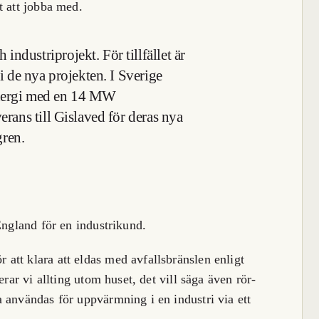
t att jobba med.
ndustriprojekt. För tillfället är
 i de nya projekten. I
Sverige
nergi
med en 14 MW
erans till Gislaved för deras nya
ren.
England för en industrikund.
tt klara att eldas med avfallsbränslen enligt
erar vi allting utom huset, det vill säga även rör-
 användas för uppvärmning i en industri via ett