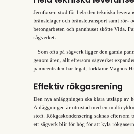
Jernforsen stod för hela den tekniska leveran
bränslelager och bränsletransport samt rör- 
betongarbeten och pannhuset skötte Vida. Pa
sågverket.
– Som ofta på sågverk ligger den gamla pannc
genom åren, allt eftersom sågverket expandera
panncentralen har legat, förklarar Magnus H
Effektiv rökgasrening
Den nya anläggningen ska klara utsläpp av h
Anläggningen är utrustad med en multicyklon o
stoft. Rökgaskondensering saknas eftersom te
ett sågverk blir för hög för att kyla rökgasern