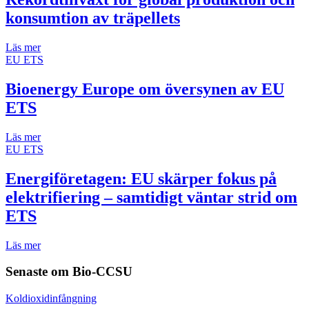
konsumtion av träpellets
Läs mer
EU ETS
Bioenergy Europe om översynen av EU
ETS
Läs mer
EU ETS
Energiföretagen: EU skärper fokus på
elektrifiering – samtidigt väntar strid om
ETS
Läs mer
Senaste om
Bio-CCSU
Koldioxidinfångning