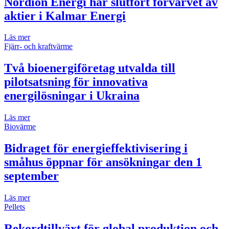
Nordion Energi har slutfört förvärvet av
aktier i Kalmar Energi
Läs mer
Fjärr- och kraftvärme
Två bioenergiföretag utvalda till
pilotsatsning för innovativa
energilösningar i Ukraina
Läs mer
Biovärme
Bidraget för energieffektivisering i
småhus öppnar för ansökningar den 1
september
Läs mer
Pellets
Rekordtillväxt för global produktion och