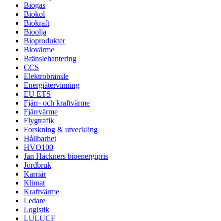
Biogas
Biokol
Biokraft
Bioolja
Bioprodukter
Biovärme
Bränslehantering
CCS
Elektrobränsle
Energiåtervinning
EU ETS
Fjärr- och kraftvärme
Fjärrvärme
Flygtrafik
Forskning & utveckling
Hållbarhet
HVO100
Jan Häckners bioenergipris
Jordbruk
Karriär
Klimat
Kraftvärme
Ledare
Logistik
LULUCF