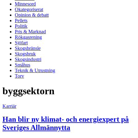
Minnesord
Okategoriserat
Opinion & debatt
Pellets
Politik
Pris & Marknad
Rökgasrening
Sjöfart
Skogsbränsle
Skogsbruk
Skogsindustri
Småhus
Teknik & Utrustning
Torv
byggsektorn
Karriär
Han blir ny klimat- och energiexpert på
Sveriges Allmännytta