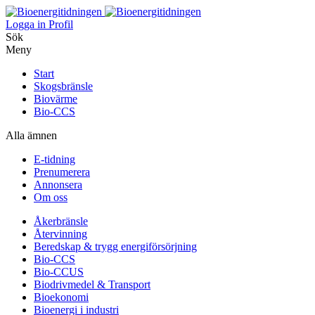
Logga in
Profil
Sök
Meny
Start
Skogsbränsle
Biovärme
Bio-CCS
Alla ämnen
E-tidning
Prenumerera
Annonsera
Om oss
Åkerbränsle
Återvinning
Beredskap & trygg energiförsörjning
Bio-CCS
Bio-CCUS
Biodrivmedel & Transport
Bioekonomi
Bioenergi i industri