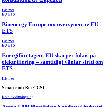
Läs mer
EU ETS
Bioenergy Europe om översynen av EU
ETS
Läs mer
EU ETS
Energiföretagen: EU skärper fokus på
elektrifiering – samtidigt väntar strid om
ETS
Läs mer
Senaste om
Bio-CCSU
Koldioxidinfångning
Annie Lööf förstärker Nordbex i industri