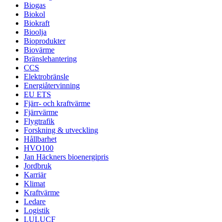
Biogas
Biokol
Biokraft
Bioolja
Bioprodukter
Biovärme
Bränslehantering
CCS
Elektrobränsle
Energiåtervinning
EU ETS
Fjärr- och kraftvärme
Fjärrvärme
Flygtrafik
Forskning & utveckling
Hållbarhet
HVO100
Jan Häckners bioenergipris
Jordbruk
Karriär
Klimat
Kraftvärme
Ledare
Logistik
LULUCF