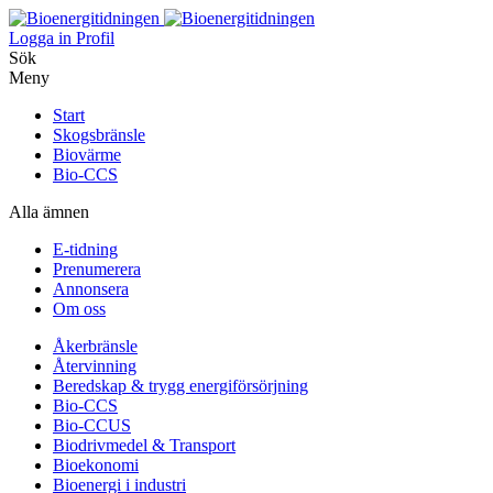
Logga in
Profil
Sök
Meny
Start
Skogsbränsle
Biovärme
Bio-CCS
Alla ämnen
E-tidning
Prenumerera
Annonsera
Om oss
Åkerbränsle
Återvinning
Beredskap & trygg energiförsörjning
Bio-CCS
Bio-CCUS
Biodrivmedel & Transport
Bioekonomi
Bioenergi i industri