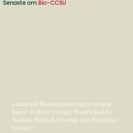
Senaste om
Bio-CCSU
Ladda ned Bioenergitidningens senaste
kartor: Pellets i Sverige, Biodrivmedel i
Norden, Biokraft i Sverige och Biovärme i
Sverige.