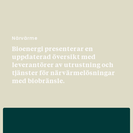
Närvärme
Bioenergi presenterar en
uppdaterad översikt med
leverantörer av utrustning och
tjänster för närvärmelösningar
med biobränsle.