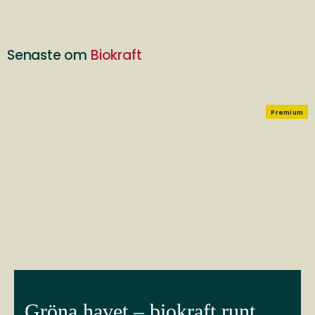
Senaste om
Biokraft
Premium
Gröna havet – biokraft runt