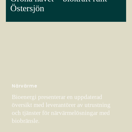
Östersjön
Närvärme
Bioenergi presenterar en uppdaterad
översikt med leverantörer av utrustning
och tjänster för närvärmelösningar med
biobränsle.