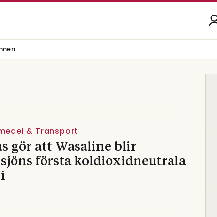
mnen
vmedel & Transport
s gör att Wasaline blir
sjöns första koldioxidneutrala
i