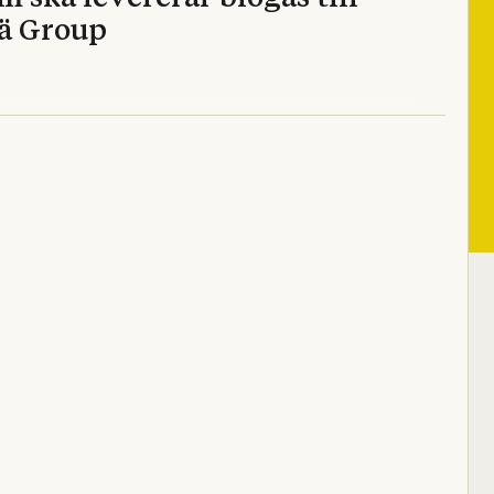
ä Group
oducera flytande