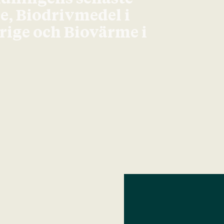
ge, Biodrivmedel i
erige och Biovärme i