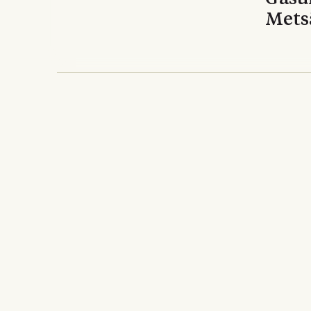
Mets
Bioenergi i industri
VafabMiljö börjar pr