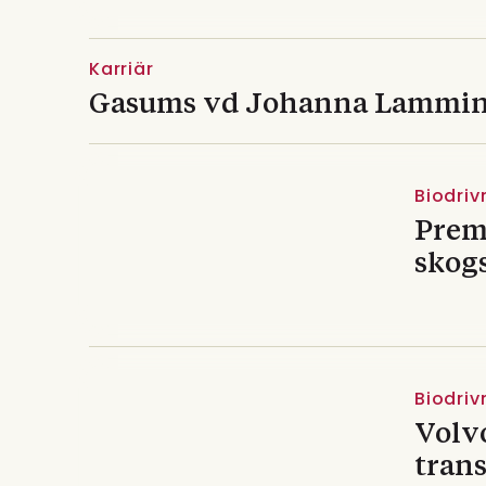
Karriär
Gasums vd Johanna Lammin
Biodri
Premi
skog
Biodri
Volv
tran