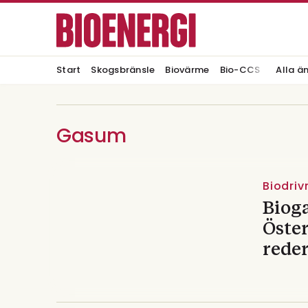
Start
Skogsbränsle
Biovärme
Bio-CCS
Alla ä
Gasum
Biodri
Bioga
Öster
reder