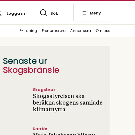
Meny
Logga in
Sök
E-tidning
Prenumerera
Annonsera
Om oss
Senaste ur
Skogsbränsle
Skogsbruk
Skogsstyrelsen ska
beräkna skogens samlade
klimatnytta
Karriär