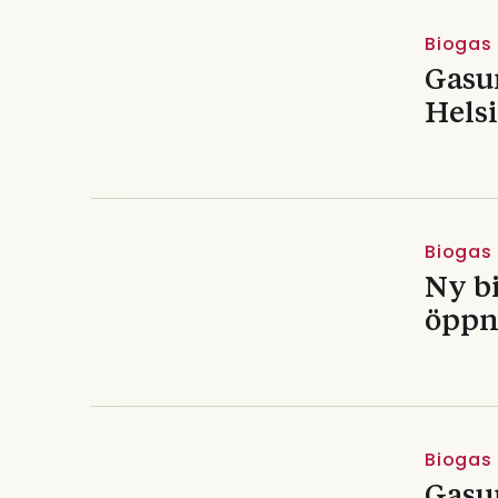
Biogas
Gasu
Hels
Biogas
Ny b
öppn
Biogas
Gasum