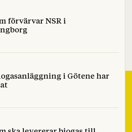
m förvärvar NSR i
ingborg
iogasanläggning i Götene har
at
 ska levererar biogas till