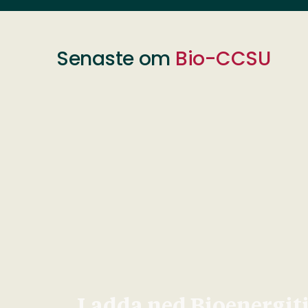
Senaste om
Bio-CCSU
Ladda ned Bioenergit