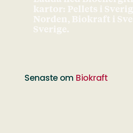
kartor: Pellets i Sveri
Norden, Biokraft i Sv
Sverige.
Senaste om
Biokraft