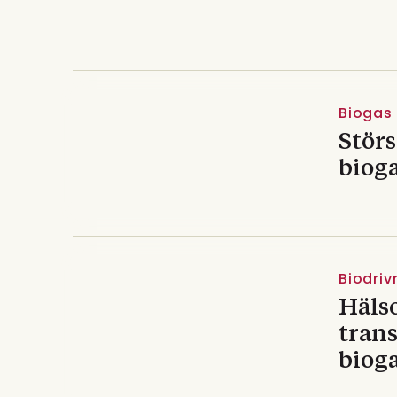
biometan
Biogas
Störs
bioga
Biodri
Häls
trans
biog