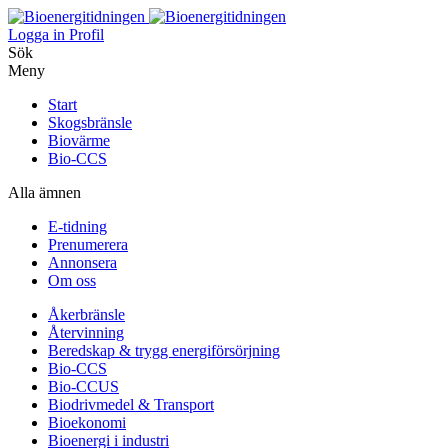
Logga in
Profil
Sök
Meny
Start
Skogsbränsle
Biovärme
Bio-CCS
Alla ämnen
E-tidning
Prenumerera
Annonsera
Om oss
Åkerbränsle
Återvinning
Beredskap & trygg energiförsörjning
Bio-CCS
Bio-CCUS
Biodrivmedel & Transport
Bioekonomi
Bioenergi i industri