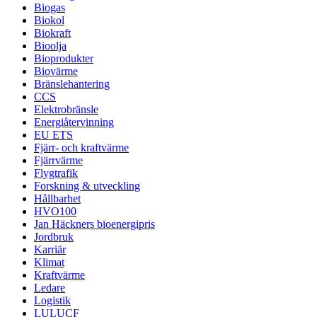
Biogas
Biokol
Biokraft
Bioolja
Bioprodukter
Biovärme
Bränslehantering
CCS
Elektrobränsle
Energiåtervinning
EU ETS
Fjärr- och kraftvärme
Fjärrvärme
Flygtrafik
Forskning & utveckling
Hållbarhet
HVO100
Jan Häckners bioenergipris
Jordbruk
Karriär
Klimat
Kraftvärme
Ledare
Logistik
LULUCF