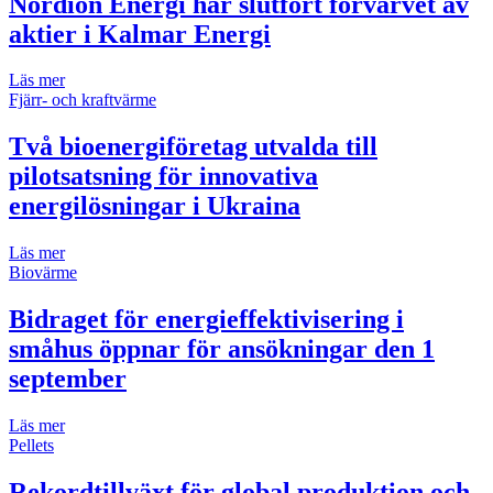
Nordion Energi har slutfört förvärvet av
aktier i Kalmar Energi
Läs mer
Fjärr- och kraftvärme
Två bioenergiföretag utvalda till
pilotsatsning för innovativa
energilösningar i Ukraina
Läs mer
Biovärme
Bidraget för energieffektivisering i
småhus öppnar för ansökningar den 1
september
Läs mer
Pellets
Rekordtillväxt för global produktion och