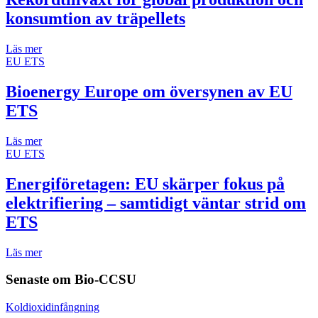
konsumtion av träpellets
Läs mer
EU ETS
Bioenergy Europe om översynen av EU
ETS
Läs mer
EU ETS
Energiföretagen: EU skärper fokus på
elektrifiering – samtidigt väntar strid om
ETS
Läs mer
Senaste om
Bio-CCSU
Koldioxidinfångning