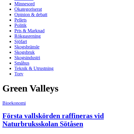
Minnesord
Okategoriserat
Opinion & debatt
Pellets
Politik
Pris & Marknad
Rökgasrening
Sjöfart
Skogsbränsle
Skogsbruk
Skogsindustri
Småhus
Teknik & Utrustning
Torv
Green Valleys
Bioekonomi
Första vallskörden raffineras vid
Naturbruksskolan Sötåsen