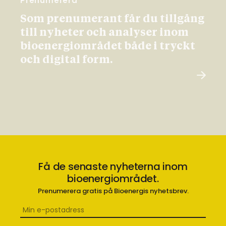
Prenumerera
Som prenumerant får du tillgång
till nyheter och analyser inom
bioenergiområdet både i tryckt
och digital form.
Få de senaste nyheterna inom
bioenergiområdet.
Prenumerera gratis på Bioenergis nyhetsbrev.