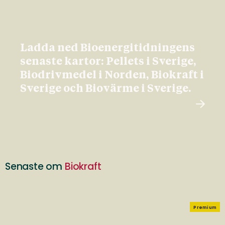
Ladda ned Bioenergitidningens
senaste kartor: Pellets i Sverige,
Biodrivmedel i Norden, Biokraft i
Sverige och Biovärme i Sverige.
Senaste om
Biokraft
Premium