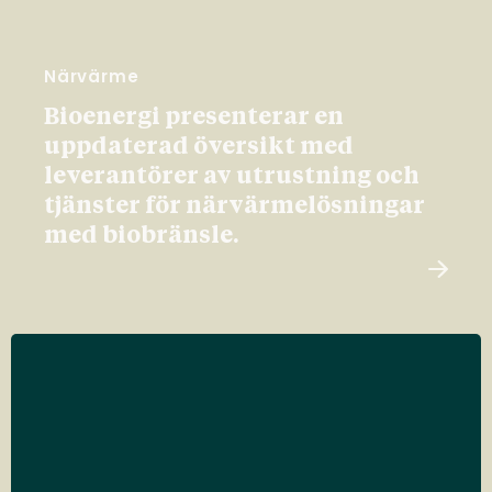
Närvärme
Bioenergi presenterar en
uppdaterad översikt med
leverantörer av utrustning och
tjänster för närvärmelösningar
med biobränsle.