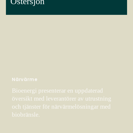
Östersjön
Närvärme
Bioenergi presenterar en uppdaterad
översikt med leverantörer av utrustning
och tjänster för närvärmelösningar med
biobränsle.