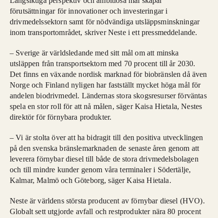
Långsiktiga perspektiv och ambitiösa mål skapar
förutsättningar för innovationer och investeringar i
drivmedelssektorn samt för nödvändiga utsläppsminskningar
inom transportområdet, skriver Neste i ett pressmeddelande.
– Sverige är världsledande med sitt mål om att minska
utsläppen från transportsektorn med 70 procent till år 2030.
Det finns en växande nordisk marknad för biobränslen då även
Norge och Finland nyligen har fastställt mycket höga mål för
andelen biodrivmedel. Ländernas stora skogsresurser förväntas
spela en stor roll för att nå målen, säger Kaisa Hietala, Nestes
direktör för förnybara produkter.
– Vi är stolta över att ha bidragit till den positiva utvecklingen
på den svenska bränslemarknaden de senaste åren genom att
leverera förnybar diesel till både de stora drivmedelsbolagen
och till mindre kunder genom våra terminaler i Södertälje,
Kalmar, Malmö och Göteborg, säger Kaisa Hietala.
Neste är världens största producent av förnybar diesel (HVO).
Globalt sett utgjorde avfall och restprodukter nära 80 procent