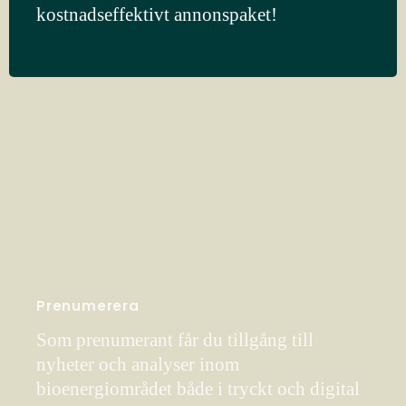
kostnadseffektivt annonspaket!
Prenumerera
Som prenumerant får du tillgång till
nyheter och analyser inom
bioenergiområdet både i tryckt och digital