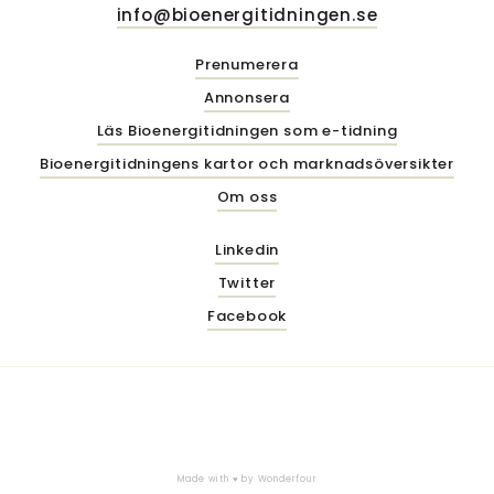
info@bioenergitidningen.se
Prenumerera
Annonsera
Läs Bioenergitidningen som e-tidning
Bioenergitidningens kartor och marknadsöversikter
Om oss
Linkedin
Twitter
Facebook
Made with ♥ by
Wonderfour