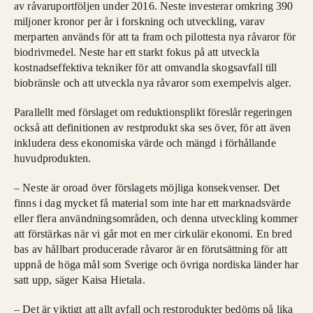
av råvaruportföljen under 2016. Neste investerar omkring 390
miljoner kronor per år i forskning och utveckling, varav
merparten används för att ta fram och pilottesta nya råvaror för
biodrivmedel. Neste har ett starkt fokus på att utveckla
kostnadseffektiva tekniker för att omvandla skogsavfall till
biobränsle och att utveckla nya råvaror som exempelvis alger.
Parallellt med förslaget om reduktionsplikt föreslår regeringen
också att definitionen av restprodukt ska ses över, för att även
inkludera dess ekonomiska värde och mängd i förhållande
huvudprodukten.
– Neste är oroad över förslagets möjliga konsekvenser. Det
finns i dag mycket få material som inte har ett marknadsvärde
eller flera användningsområden, och denna utveckling kommer
att förstärkas när vi går mot en mer cirkulär ekonomi. En bred
bas av hållbart producerade råvaror är en förutsättning för att
uppnå de höga mål som Sverige och övriga nordiska länder har
satt upp, säger Kaisa Hietala.
– Det är viktigt att allt avfall och restprodukter bedöms på lika