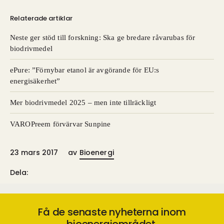
Relaterade artiklar
Neste ger stöd till forskning: Ska ge bredare råvarubas för
biodrivmedel
ePure: ”Förnybar etanol är avgörande för EU:s
energisäkerhet”
Mer biodrivmedel 2025 – men inte tillräckligt
VAROPreem förvärvar Sunpine
23 mars 2017
av
Bioenergi
Dela:
Få de senaste nyheterna inom