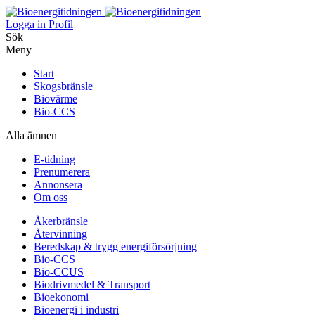
Logga in
Profil
Sök
Meny
Start
Skogsbränsle
Biovärme
Bio-CCS
Alla ämnen
E-tidning
Prenumerera
Annonsera
Om oss
Åkerbränsle
Återvinning
Beredskap & trygg energiförsörjning
Bio-CCS
Bio-CCUS
Biodrivmedel & Transport
Bioekonomi
Bioenergi i industri