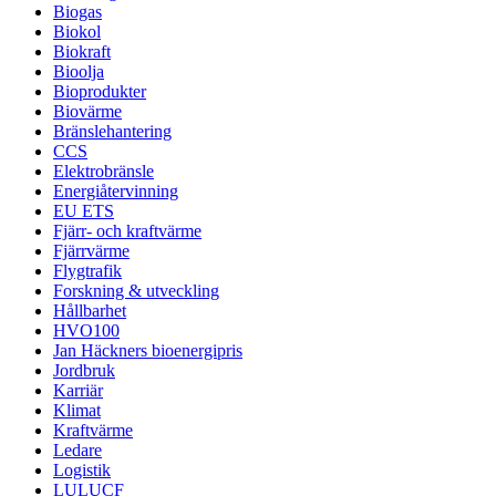
Biogas
Biokol
Biokraft
Bioolja
Bioprodukter
Biovärme
Bränslehantering
CCS
Elektrobränsle
Energiåtervinning
EU ETS
Fjärr- och kraftvärme
Fjärrvärme
Flygtrafik
Forskning & utveckling
Hållbarhet
HVO100
Jan Häckners bioenergipris
Jordbruk
Karriär
Klimat
Kraftvärme
Ledare
Logistik
LULUCF