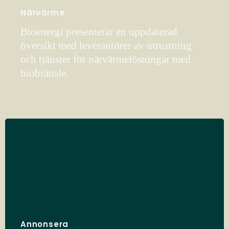
Närvärme
Bioenergi presenterar en uppdaterad
översikt med leverantörer av utrustning
och tjänster för närvärmelösningar med
biobränsle.
Annonsera