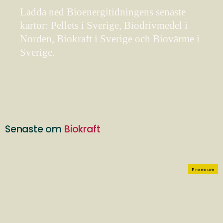
Ladda ned Bioenergitidningens senaste
kartor: Pellets i Sverige, Biodrivmedel i
Norden, Biokraft i Sverige och Biovärme i
Sverige.
Senaste om
Biokraft
Premium