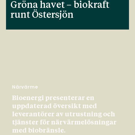
Gröna havet – biokraft
runt Östersjön
Närvärme
Bioenergi presenterar en
uppdaterad översikt med
leverantörer av utrustning och
tjänster för närvärmelösningar
med biobränsle.