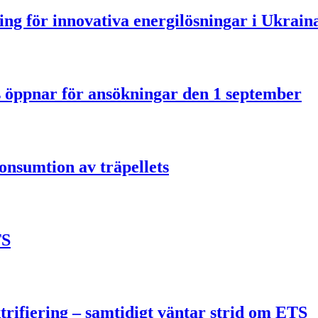
ning för innovativa energilösningar i Ukrain
us öppnar för ansökningar den 1 september
onsumtion av träpellets
TS
trifiering – samtidigt väntar strid om ETS