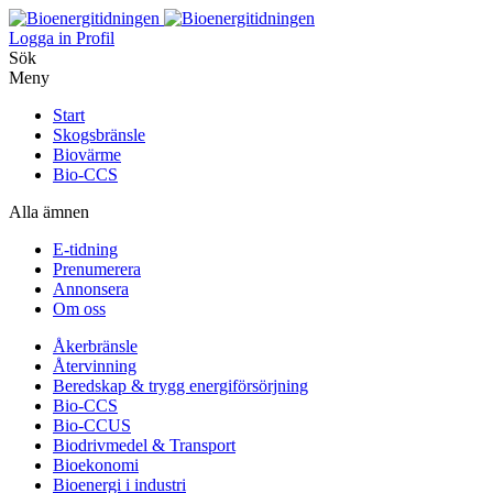
Logga in
Profil
Sök
Meny
Start
Skogsbränsle
Biovärme
Bio-CCS
Alla ämnen
E-tidning
Prenumerera
Annonsera
Om oss
Åkerbränsle
Återvinning
Beredskap & trygg energiförsörjning
Bio-CCS
Bio-CCUS
Biodrivmedel & Transport
Bioekonomi
Bioenergi i industri