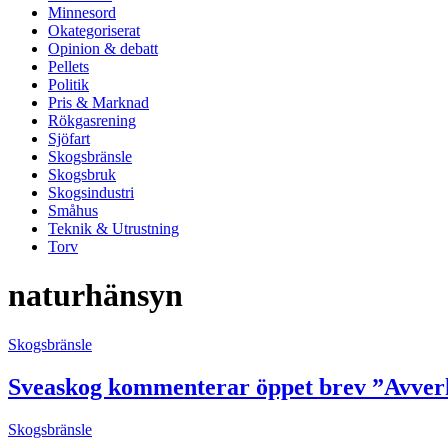
Minnesord
Okategoriserat
Opinion & debatt
Pellets
Politik
Pris & Marknad
Rökgasrening
Sjöfart
Skogsbränsle
Skogsbruk
Skogsindustri
Småhus
Teknik & Utrustning
Torv
naturhänsyn
Skogsbränsle
Sveaskog kommenterar öppet brev ”Avverka
Skogsbränsle