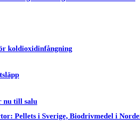
för koldioxidinfångning
tsläpp
nu till salu
or: Pellets i Sverige, Biodrivmedel i Norde