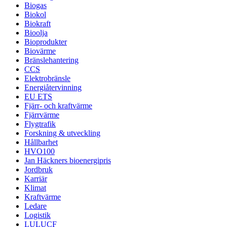
Biogas
Biokol
Biokraft
Bioolja
Bioprodukter
Biovärme
Bränslehantering
CCS
Elektrobränsle
Energiåtervinning
EU ETS
Fjärr- och kraftvärme
Fjärrvärme
Flygtrafik
Forskning & utveckling
Hållbarhet
HVO100
Jan Häckners bioenergipris
Jordbruk
Karriär
Klimat
Kraftvärme
Ledare
Logistik
LULUCF