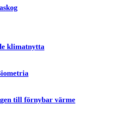
easkog
de klimatnytta
Biometria
gen till förnybar värme