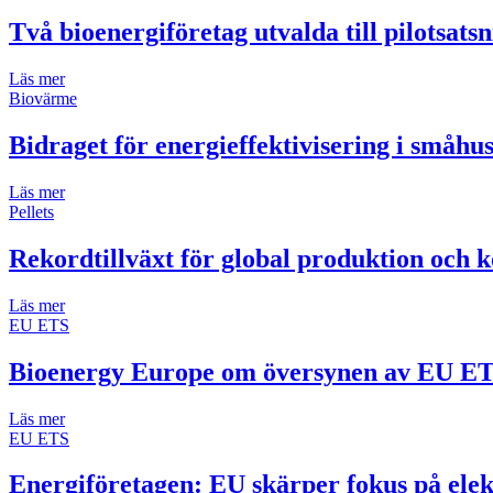
Två bioenergiföretag utvalda till pilotsats
Läs mer
Biovärme
Bidraget för energieffektivisering i småh
Läs mer
Pellets
Rekordtillväxt för global produktion och k
Läs mer
EU ETS
Bioenergy Europe om översynen av EU E
Läs mer
EU ETS
Energiföretagen: EU skärper fokus på elek