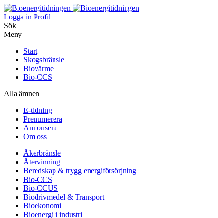
Logga in
Profil
Sök
Meny
Start
Skogsbränsle
Biovärme
Bio-CCS
Alla ämnen
E-tidning
Prenumerera
Annonsera
Om oss
Åkerbränsle
Återvinning
Beredskap & trygg energiförsörjning
Bio-CCS
Bio-CCUS
Biodrivmedel & Transport
Bioekonomi
Bioenergi i industri