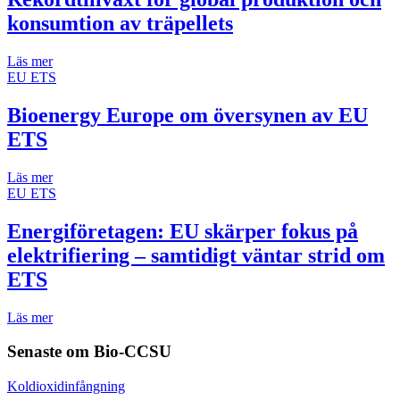
konsumtion av träpellets
Läs mer
EU ETS
Bioenergy Europe om översynen av EU
ETS
Läs mer
EU ETS
Energiföretagen: EU skärper fokus på
elektrifiering – samtidigt väntar strid om
ETS
Läs mer
Senaste om
Bio-CCSU
Koldioxidinfångning