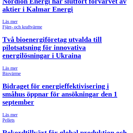
Nordion Energi har slutfört förvärvet av
aktier i Kalmar Energi
Läs mer
Fjärr- och kraftvärme
Två bioenergiföretag utvalda till
pilotsatsning för innovativa
energilösningar i Ukraina
Läs mer
Biovärme
Bidraget för energieffektivisering i
småhus öppnar för ansökningar den 1
september
Läs mer
Pellets
Rekordtillväxt för global produktion och