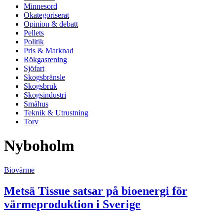
Minnesord
Okategoriserat
Opinion & debatt
Pellets
Politik
Pris & Marknad
Rökgasrening
Sjöfart
Skogsbränsle
Skogsbruk
Skogsindustri
Småhus
Teknik & Utrustning
Torv
Nyboholm
Biovärme
Metsä Tissue satsar på bioenergi för
värmeproduktion i Sverige