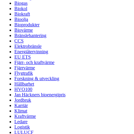
Biogas
Biokol
Biokraft
Bioolja
Bioprodukter
Biovärme
Bränslehantering
CCS
Elektrobränsle
Energiåtervinning
EU ETS
Fjärr- och kraftvärme
Fjärrvärme
Flygtrafik
Forskning & utveckling
Hållbarhet
HVO100
Jan Häckners bioenergipris
Jordbruk
Karriär
Klimat
Kraftvärme
Ledare
Logistik
LULUCF