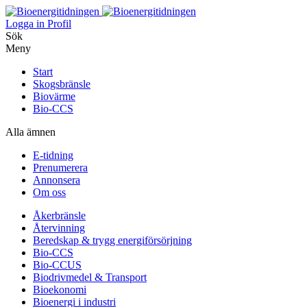
Logga in
Profil
Sök
Meny
Start
Skogsbränsle
Biovärme
Bio-CCS
Alla ämnen
E-tidning
Prenumerera
Annonsera
Om oss
Åkerbränsle
Återvinning
Beredskap & trygg energiförsörjning
Bio-CCS
Bio-CCUS
Biodrivmedel & Transport
Bioekonomi
Bioenergi i industri