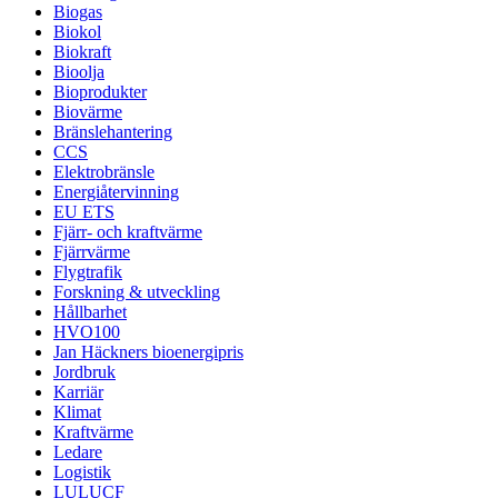
Biogas
Biokol
Biokraft
Bioolja
Bioprodukter
Biovärme
Bränslehantering
CCS
Elektrobränsle
Energiåtervinning
EU ETS
Fjärr- och kraftvärme
Fjärrvärme
Flygtrafik
Forskning & utveckling
Hållbarhet
HVO100
Jan Häckners bioenergipris
Jordbruk
Karriär
Klimat
Kraftvärme
Ledare
Logistik
LULUCF