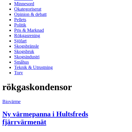
Minnesord
Okategoriserat
Opinion & debatt
Pellets
Politik
Pris & Marknad
Rökgasrening
Sjöfart
Skogsbränsle
Skogsbruk
Skogsindustri
Småhus
Teknik & Utrustning
Torv
rökgaskondensor
Biovärme
Ny värmepanna i Hultsfreds
fjärrvärmenät