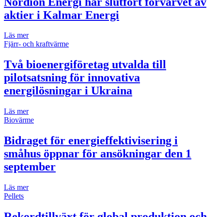
Nordion Energi har slutfört förvärvet av
aktier i Kalmar Energi
Läs mer
Fjärr- och kraftvärme
Två bioenergiföretag utvalda till
pilotsatsning för innovativa
energilösningar i Ukraina
Läs mer
Biovärme
Bidraget för energieffektivisering i
småhus öppnar för ansökningar den 1
september
Läs mer
Pellets
Rekordtillväxt för global produktion och