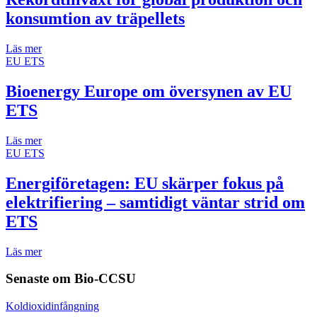
konsumtion av träpellets
Läs mer
EU ETS
Bioenergy Europe om översynen av EU
ETS
Läs mer
EU ETS
Energiföretagen: EU skärper fokus på
elektrifiering – samtidigt väntar strid om
ETS
Läs mer
Senaste om
Bio-CCSU
Koldioxidinfångning