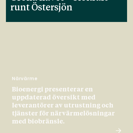
runt Östersjön
Närvärme
Bioenergi presenterar en
uppdaterad översikt med
leverantörer av utrustning och
tjänster för närvärmelösningar
med biobränsle.