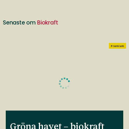
Senaste om
Biokraft
Premium
Gröna havet – biokraft