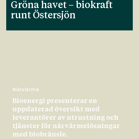
Gröna havet – biokraft
runt Östersjön
Närvärme
Bioenergi presenterar en
uppdaterad översikt med
leverantörer av utrustning och
tjänster för närvärmelösningar
med biobränsle.