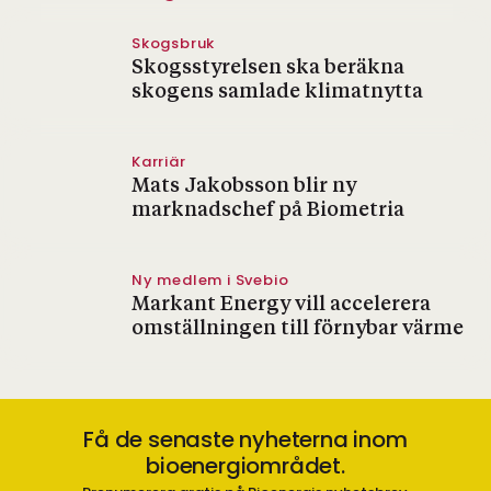
Skogsbruk
Skogsstyrelsen ska beräkna
skogens samlade klimatnytta
Karriär
Mats Jakobsson blir ny
marknadschef på Biometria
Ny medlem i Svebio
Markant Energy vill accelerera
omställningen till förnybar värme
Få de senaste nyheterna inom
bioenergiområdet.