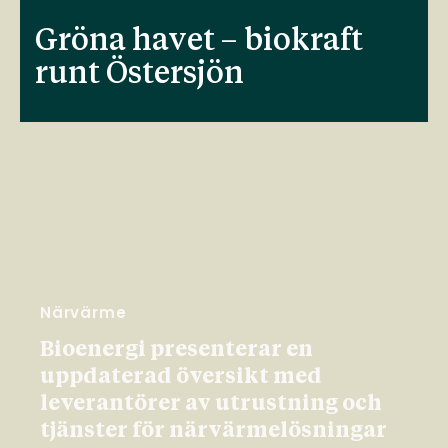
Gröna havet – biokraft
runt Östersjön
Närvärme
Bioenergi presenterar en
uppdaterad översikt med
leverantörer av utrustning och
tjänster för närvärmelösningar