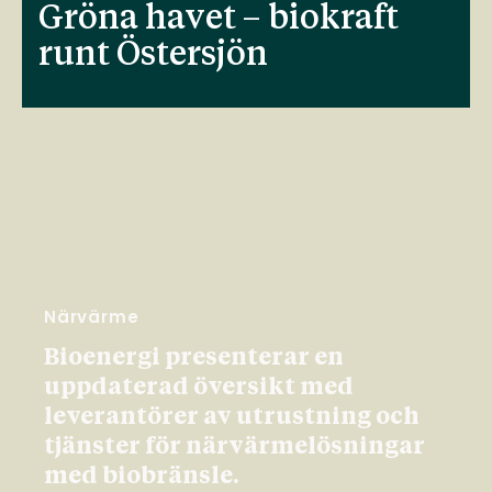
Gröna havet – biokraft
runt Östersjön
Närvärme
Bioenergi presenterar en
uppdaterad översikt med
leverantörer av utrustning och
tjänster för närvärmelösningar
med biobränsle.