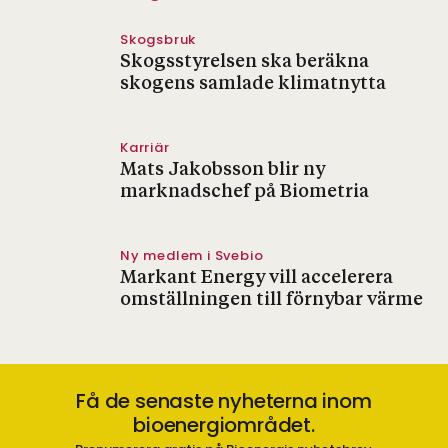
Skogsbruk
Skogsstyrelsen ska beräkna
skogens samlade klimatnytta
Karriär
Mats Jakobsson blir ny
marknadschef på Biometria
Ny medlem i Svebio
Markant Energy vill accelerera
omställningen till förnybar värme
Få de senaste nyheterna inom
bioenergiområdet.