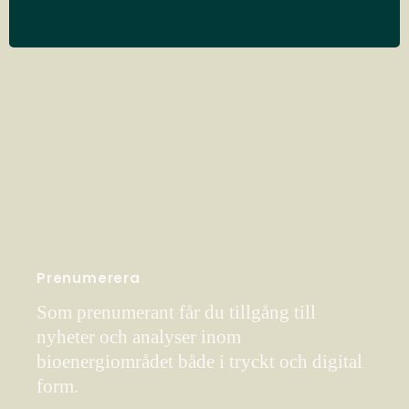
Prenumerera
Som prenumerant får du tillgång till
nyheter och analyser inom
bioenergiområdet både i tryckt och digital
form.