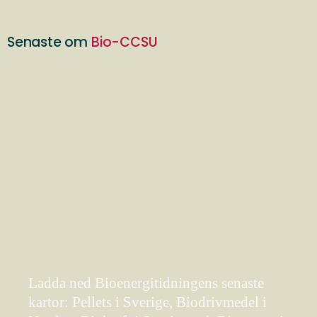
Senaste om
Bio-CCSU
Ladda ned Bioenergitidningens senaste
kartor: Pellets i Sverige, Biodrivmedel i