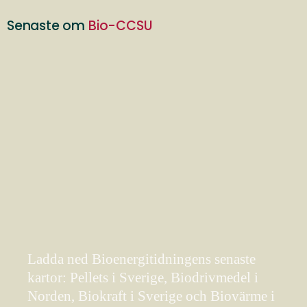
Senaste om
Bio-CCSU
Ladda ned Bioenergitidningens senaste
kartor: Pellets i Sverige, Biodrivmedel i
Norden, Biokraft i Sverige och Biovärme i