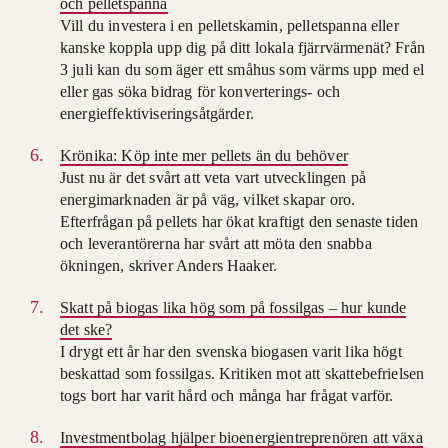
och pelletspanna
Vill du investera i en pelletskamin, pelletspanna eller
kanske koppla upp dig på ditt lokala fjärrvärmenät? Från
3 juli kan du som äger ett småhus som värms upp med el
eller gas söka bidrag för konverterings- och
energieffektiviseringsåtgärder.
Krönika: Köp inte mer pellets än du behöver
Just nu är det svårt att veta vart utvecklingen på
energimarknaden är på väg, vilket skapar oro.
Efterfrågan på pellets har ökat kraftigt den senaste tiden
och leverantörerna har svårt att möta den snabba
ökningen, skriver Anders Haaker.
Skatt på biogas lika hög som på fossilgas – hur kunde
det ske?
I drygt ett år har den svenska biogasen varit lika högt
beskattad som fossilgas. Kritiken mot att skattebefrielsen
togs bort har varit hård och många har frågat varför.
Investmentbolag hjälper bioenergientreprenören att växa