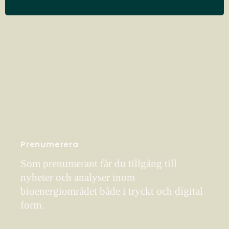
Prenumerera
Som prenumerant får du tillgång till
nyheter och analyser inom
bioenergiområdet både i tryckt och digital
form.