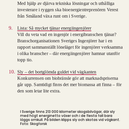
Med hjälp av djärva tekniska lösningar och uthålliga
investerare i ryggen ska bioenergientreprenören Verest
från Småland växa runt om i Sverige.
Lista: Så mycket tjänar energiingenjörer
Vill du veta vad en ingenjör i energibranschen tjänar?
Branschorganisationen Sveriges Ingenjörer har i en
rapport sammanställt löneläget för ingenjörer verksamma
i olika branscher – där energiingenjörer hamnar utanför
topp tio.
Sly – det bortglömda guldet vid vägkanten
Konkurrensen om biobränsle gör att marknadspriserna
går upp. Samtidigt finns det mer biomassa att finna – för
den som letar lite extra.
I Sverige finns 213 000 kilometer skogsbilvägar, där sly
med högt energinetto växer och i de flesta fall bara
läggs omkull. På bilden klipps sly och skotas vid vägkant.
Foto: Skogforsk