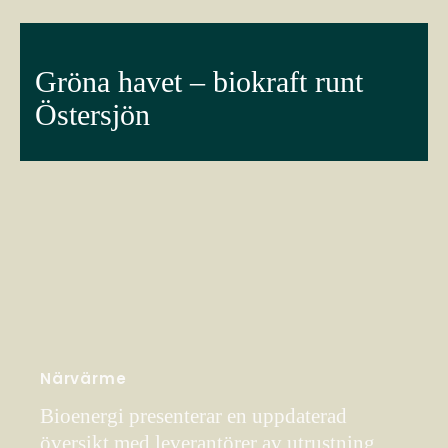
Gröna havet – biokraft runt
Östersjön
Närvärme
Bioenergi presenterar en uppdaterad
översikt med leverantörer av utrustning