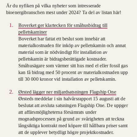
Är du nyfiken på vilka nyheter som intresserade
bioenergibranschen mest under 2024? Ta del av listan här!
Boverket ger klartecken för småhusbidrag till
pelletskaminer
Boverket har fattat ett beslut som innebär att
materialkostnaden för inköp av pelletskamin och annat
material som är nödvändigt för installation av
pelletskamin är bidragsberättigade kostnader.
Småhusägare som värmer sitt hus med el eller fossil gas
kan få bidrag med 50 procent av materialkostnaden upp
till 30 000 kronor vid installation av pelletskamin.
Ørsted lägger ner miljardsatsningen Flagship One
Ørsteds meddelar i sin halvårsrapport 15 augusti att de
beslutat att avsluta satsningen Flagship One. De uppger
att affärsmöjligheterna försämrats under
mognadsprocessen på grund av svårigheten att teckna
långsiktiga kontrakt med köpare till hållbara priser samt
att de upplever betydligt högre projektkostnader.