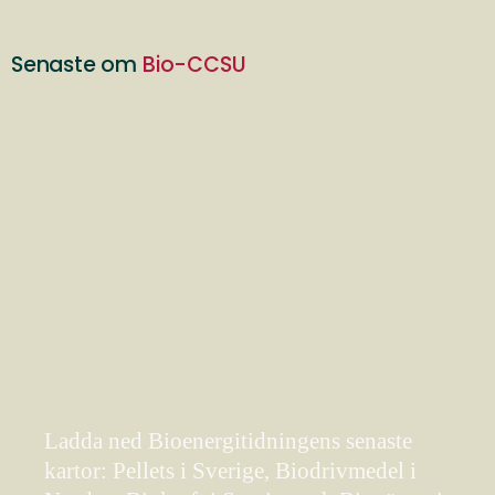
Senaste om
Bio-CCSU
Ladda ned Bioenergitidningens senaste
kartor: Pellets i Sverige, Biodrivmedel i