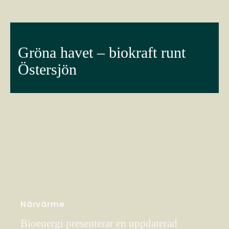
Gröna havet – biokraft runt
Östersjön
Närvärme
Bioenergi presenterar en uppdaterad