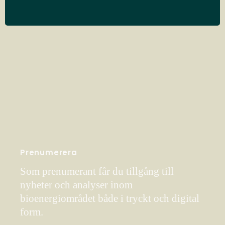
Prenumerera
Som prenumerant får du tillgång till
nyheter och analyser inom
bioenergiområdet både i tryckt och digital
form.