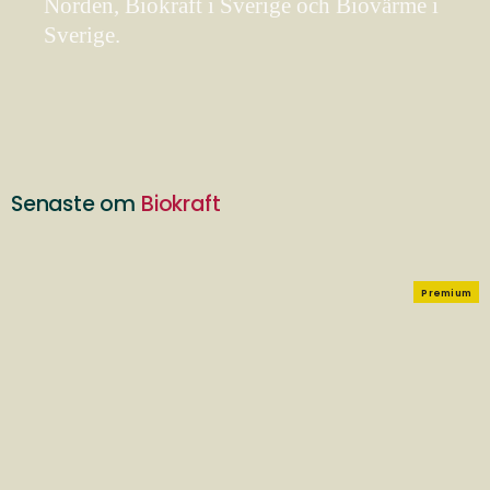
Norden, Biokraft i Sverige och Biovärme i
Sverige.
Senaste om
Biokraft
Premium