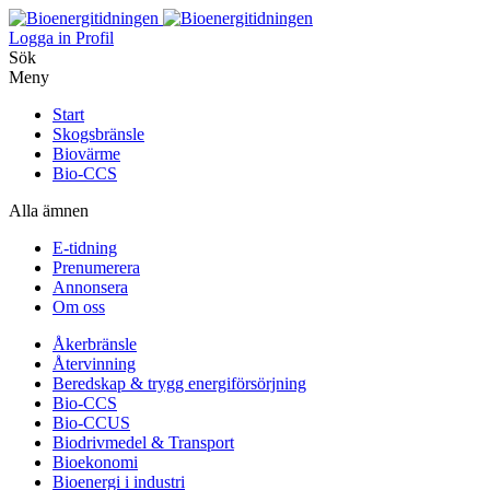
Logga in
Profil
Sök
Meny
Start
Skogsbränsle
Biovärme
Bio-CCS
Alla ämnen
E-tidning
Prenumerera
Annonsera
Om oss
Åkerbränsle
Återvinning
Beredskap & trygg energiförsörjning
Bio-CCS
Bio-CCUS
Biodrivmedel & Transport
Bioekonomi
Bioenergi i industri