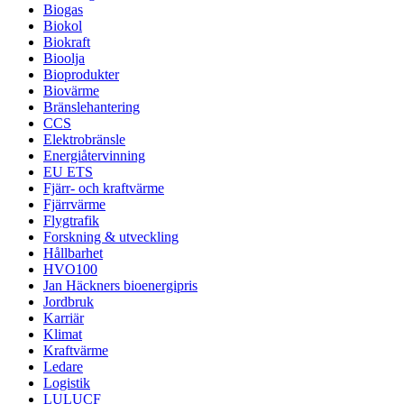
Biogas
Biokol
Biokraft
Bioolja
Bioprodukter
Biovärme
Bränslehantering
CCS
Elektrobränsle
Energiåtervinning
EU ETS
Fjärr- och kraftvärme
Fjärrvärme
Flygtrafik
Forskning & utveckling
Hållbarhet
HVO100
Jan Häckners bioenergipris
Jordbruk
Karriär
Klimat
Kraftvärme
Ledare
Logistik
LULUCF