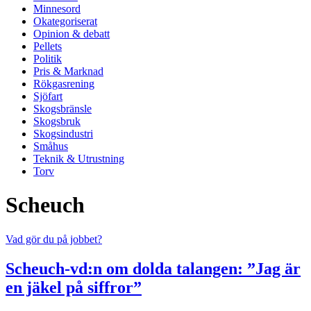
Minnesord
Okategoriserat
Opinion & debatt
Pellets
Politik
Pris & Marknad
Rökgasrening
Sjöfart
Skogsbränsle
Skogsbruk
Skogsindustri
Småhus
Teknik & Utrustning
Torv
Scheuch
Vad gör du på jobbet?
Scheuch-vd:n om dolda talangen: ”Jag är
en jäkel på siffror”