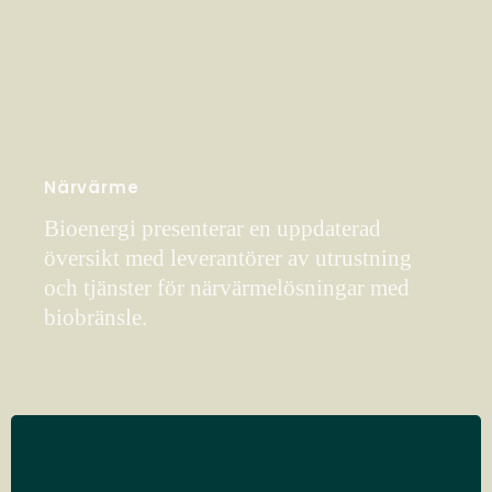
Närvärme
Bioenergi presenterar en uppdaterad
översikt med leverantörer av utrustning
och tjänster för närvärmelösningar med
biobränsle.