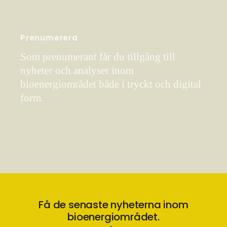
Prenumerera
Som prenumerant får du tillgång till
nyheter och analyser inom
bioenergiområdet både i tryckt och digital
form.
Få de senaste nyheterna inom
bioenergiområdet.