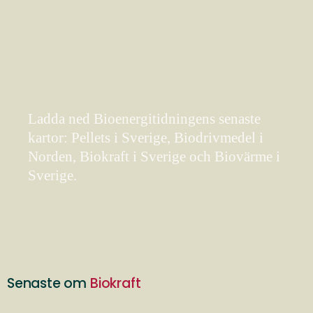
Ladda ned Bioenergitidningens senaste
kartor: Pellets i Sverige, Biodrivmedel i
Norden, Biokraft i Sverige och Biovärme i
Sverige.
Senaste om
Biokraft