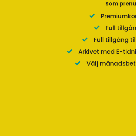
Som prenu
Premiumkon
Full tillgå
Full tillgång t
Arkivet med E-tidn
Välj månadsbeta