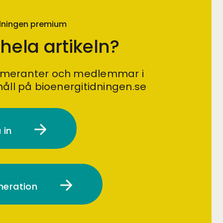
idningen premium
 hela artikeln?
umeranter och medlemmar i
håll på bioenergitidningen.se
 in
meration