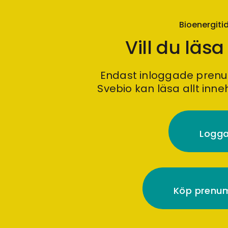
Bioenergit
Vill du läsa
Endast inloggade pren
Svebio kan läsa allt inne
Logga
Köp prenu