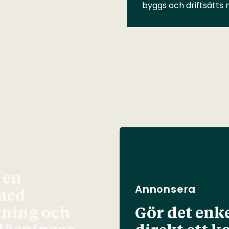
byggs och driftsätts
 en
Annonsera
med
tning och
Gör det enke