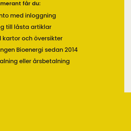
merant får du:
to med inloggning
ng till låsta artiklar
ill kartor och översikter
ingen Bioenergi sedan 2014
lning eller årsbetalning