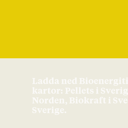
Ladda ned Bioenergit
kartor: Pellets i Sveri
Norden, Biokraft i Sv
Sverige.