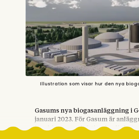
Illustration som visar hur den nya bi
Gasums nya biogasanläggning i Göt
januari 2023. För Gasum är anlägg
i ny biogasproduktion i enlighet 