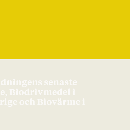
idningens senaste
ge, Biodrivmedel i
erige och Biovärme i